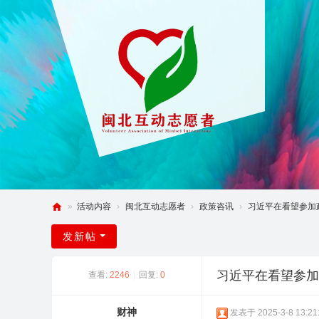
»
活动内容
›
闽北互动志愿者
›
政策咨讯
›
习近平在看望参加政
闽
发新帖
北
互
习近平在看望参加
查看:
2246
|
回复:
0
动
论
财神
发表于 2025-3-8 13:21