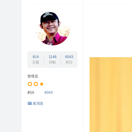
坛
/
闽
北
互
动
志
814
1148
6043
主题
回帖
积分
愿
者
管理员
/
闽
积分
6043
北
发消息
公
益
网