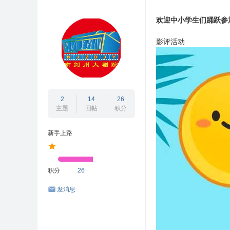
坛
欢迎中小学生们踊跃参
/
闽
影评活动
北
互
动
志
2
14
26
主题
回帖
积分
愿
者
新手上路
/
闽
积分
26
北
公
发消息
益
网