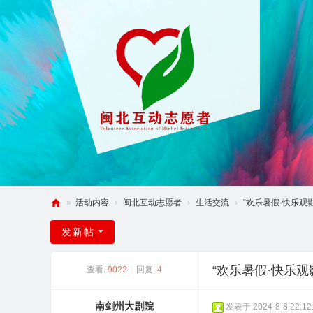
»
活动内容
›
闽北互动志愿者
›
生活交流
›
“欢乐暑假·快乐观影
闽
发新帖
北
互
“欢乐暑假·快乐观
查看:
9022
|
回复:
4
动
论
南剑州大剧院
发表于 2024-8-8 22:12