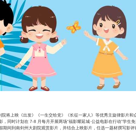
将上映《出发》《一生交给党》《长征一家人》等优秀主旋律影片和众
，同时计划在 7-8 月每月开展两场“福影耀延城·公益电影在行动”学
假期间到南剑州大剧院观赏影片，并结合上映影片，任选一题材撰写影评