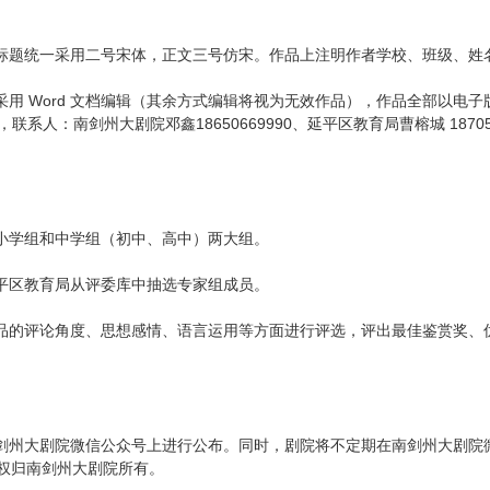
标题统一采用二号宋体，正文三号仿宋。作品上注明作者学校、班级、姓
采用 Word 文档编辑（其余方式编辑将视为无效作品），作品全部以电
，联系人：南剑州大剧院邓鑫18650669990、延平区教育局曹榕城 187059
小学组和中学组（初中、高中）两大组。
平区教育局从评委库中抽选专家组成员。
品的评论角度、思想感情、语言运用等方面进行评选，评出最佳鉴赏奖、
剑州大剧院微信公众号上进行公布。同时，剧院将不定期在南剑州大剧院
权归南剑州大剧院所有。