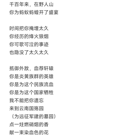
千百年来，在野人山
你为蚂蚁蚂蝗开了盛宴
时间把你掩埋太久
你经历的烽火狼烟
你可歌可泣的事迹
也隐没了太久太久
抵御外敌，血荐轩辕
你是炎黄族群的英雄
你是为这个民族流血
你是为这个国家牺牲
我不能把你遗忘
来到云南国殇园
（为远征军建的墓园）
点一炷燃硝烟的香
献一束染血色的花