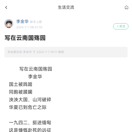
生活交流
李金华
新手上路
关注
2024-7-7 08:22:35
写在云南国殇园
本帖最后由 李金华 于 2024-7-7 09:11 编辑
写在云南国殇园
李金华
国土被践踏
同胞被蹂躏
泱泱大国，山河破碎
华夏已到危亡之际
一九四二，挺进缅甸
这是慷慨赴死的远征