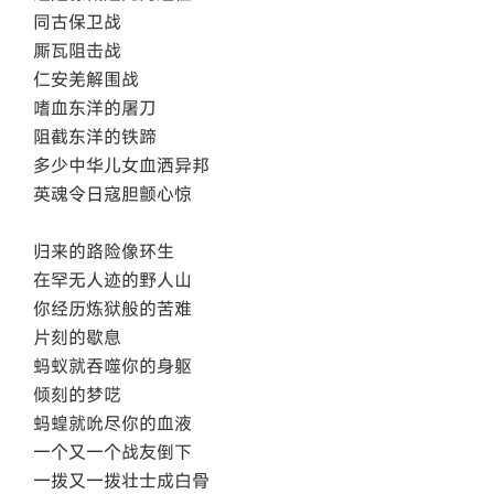
同古保卫战
厮瓦阻击战
仁安羌解围战
嗜血东洋的屠刀
阻截东洋的铁蹄
多少中华儿女血洒异邦
英魂令日寇胆颤心惊
归来的路险像环生
在罕无人迹的野人山
你经历炼狱般的苦难
片刻的歇息
蚂蚁就吞噬你的身躯
倾刻的梦呓
蚂蝗就吮尽你的血液
一个又一个战友倒下
一拨又一拨壮士成白骨