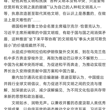
尊、贬低其他文明和民族”“各种文明本没有冲突，只是要有
欣赏所有文明之美的眼睛”“认为自己的人种和文明高人一
等，执意改造甚至取代其他文明，在认识上是愚蠢的，在做
法上是灾难性的”……
德国柏林普鲁士协会名誉主席福尔克尔·恰普克认为，
习近平主席所阐释的中国文明观，有助于国与国之间消弭矛
盾，这种推崇“坐下来平等协商”的文明观与“拳头大就可欺负
弱小”的价值观截然不同。
从促成沙特阿拉伯和伊朗恢复外交关系，到在乌克兰危
机中多方奔走穿梭外交，再到为推动巴以停火不懈努力……
中国为化解冲突而呼喊，为促进和平而奔走，为推动实现世
界长治久安持续贡献中国方案和中国力量。
塞内加尔通讯社前总编谢赫·恩迪亚耶认为，中国提出
并践行全球文明倡议，有力促进不同文明之间的交流与理
解，加深彼此认识、减少误解偏见，为不同文化包容共存带
来新的思想和政治基础。
文明如水，润物无声。以兼收并蓄的态度汲取人类优秀
文明成果，以自信开放的姿态推动文化交流互鉴，习近平文