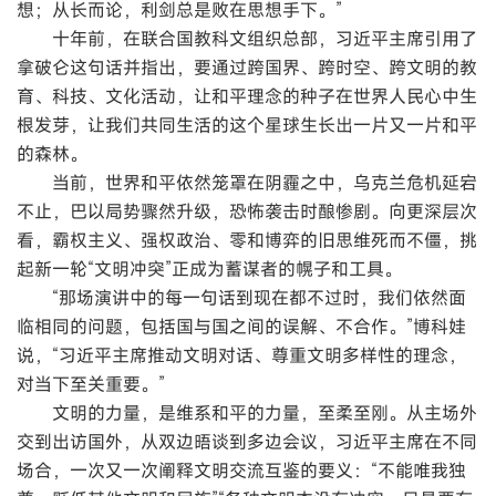
想；从长而论，利剑总是败在思想手下。”
十年前，在联合国教科文组织总部，习近平主席引用了
拿破仑这句话并指出，要通过跨国界、跨时空、跨文明的教
育、科技、文化活动，让和平理念的种子在世界人民心中生
根发芽，让我们共同生活的这个星球生长出一片又一片和平
的森林。
当前，世界和平依然笼罩在阴霾之中，乌克兰危机延宕
不止，巴以局势骤然升级，恐怖袭击时酿惨剧。向更深层次
看，霸权主义、强权政治、零和博弈的旧思维死而不僵，挑
起新一轮“文明冲突”正成为蓄谋者的幌子和工具。
“那场演讲中的每一句话到现在都不过时，我们依然面
临相同的问题，包括国与国之间的误解、不合作。”博科娃
说，“习近平主席推动文明对话、尊重文明多样性的理念，
对当下至关重要。”
文明的力量，是维系和平的力量，至柔至刚。从主场外
交到出访国外，从双边晤谈到多边会议，习近平主席在不同
场合，一次又一次阐释文明交流互鉴的要义：“不能唯我独