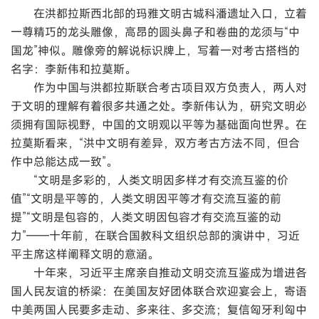
在洪都拉斯西北部的玛雅文明古城科潘遗址入口，立着
一尊精巧的龙头雕像，高昂的圆头鼻子和卷曲的龙须与“中
国龙”神似。雕像旁的解说标识牌上，写着一对考古搭档的
名字：李新伟和拉莫斯。
作为中国与洪都拉斯联合考古项目双方负责人，两人对
于文明的理解有着很多共通之处。李新伟认为，研究文明必
须拥有国际视野，中国的文明观以平等为基础面向世界。在
拉莫斯看来，“洪中文明有差异，双方考古方法不同，但合
作中总能达成一致”。
“文明是多彩的，人类文明因多样才有交流互鉴的价
值”“文明是平等的，人类文明因平等才有交流互鉴的前
提”“文明是包容的，人类文明因包容才有交流互鉴的动
力”——十年前，在联合国教科文组织总部的演讲中，习近
平主席这样阐释文明的意涵。
十年来，习近平主席亲自推动文明交流互鉴成为增进各
国人民友谊的桥梁：在美国友好团体联合欢迎宴会上，寄语
中美两国人民要多走动、多来往、多交流；复信匈牙利匈中