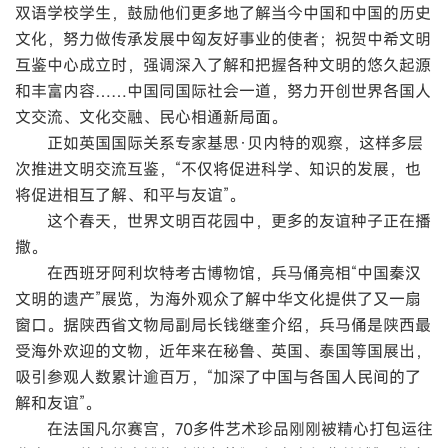
双语学校学生，鼓励他们更多地了解当今中国和中国的历史
文化，努力做传承发展中匈友好事业的使者；祝贺中希文明
互鉴中心成立时，强调深入了解和把握各种文明的悠久起源
和丰富内容……中国同国际社会一道，努力开创世界各国人
文交流、文化交融、民心相通新局面。
正如英国国际关系专家基思·贝内特的观察，这样多层
次推进文明交流互鉴，“不仅将促进科学、知识的发展，也
将促进相互了解、和平与友谊”。
这个春天，世界文明百花园中，更多的友谊种子正在播
撒。
在西班牙阿利坎特考古博物馆，兵马俑亮相“中国秦汉
文明的遗产”展览，为海外观众了解中华文化提供了又一扇
窗口。据陕西省文物局副局长钱继奎介绍，兵马俑是陕西最
受海外欢迎的文物，近年来在秘鲁、英国、泰国等国展出，
吸引参观人数累计逾百万，“加深了中国与各国人民间的了
解和友谊”。
在法国凡尔赛宫，70多件艺术珍品刚刚被精心打包运往