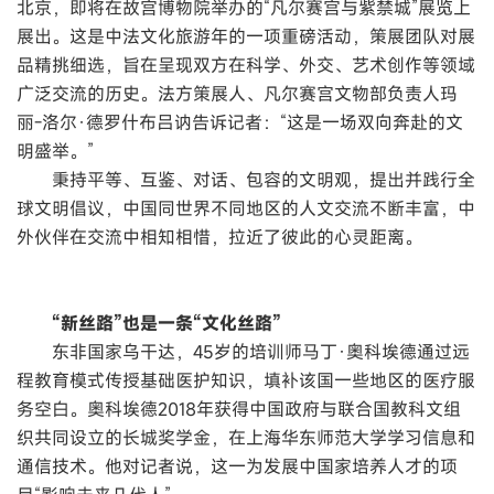
北京，即将在故宫博物院举办的“凡尔赛宫与紫禁城”展览上
展出。这是中法文化旅游年的一项重磅活动，策展团队对展
品精挑细选，旨在呈现双方在科学、外交、艺术创作等领域
广泛交流的历史。法方策展人、凡尔赛宫文物部负责人玛
丽-洛尔·德罗什布吕讷告诉记者：“这是一场双向奔赴的文
明盛举。”
秉持平等、互鉴、对话、包容的文明观，提出并践行全
球文明倡议，中国同世界不同地区的人文交流不断丰富，中
外伙伴在交流中相知相惜，拉近了彼此的心灵距离。
“新丝路”也是一条“文化丝路”
东非国家乌干达，45岁的培训师马丁·奥科埃德通过远
程教育模式传授基础医护知识，填补该国一些地区的医疗服
务空白。奥科埃德2018年获得中国政府与联合国教科文组
织共同设立的长城奖学金，在上海华东师范大学学习信息和
通信技术。他对记者说，这一为发展中国家培养人才的项