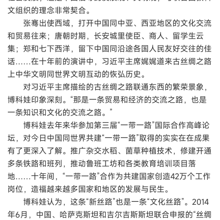
文组织的理念非常契合。
张骞出使西域，打开中国同中亚、西亚地区的文化交流
和贸易往来；唐朝时期，长安城里使臣、商人、留学生云
集；郑和七下西洋，留下中国同沿途各国人民友好交往的佳
话……在十年前的演讲中，习近平主席娓娓道来古丝绸之路
上中华文明同世界文明互动的恢弘历史。
对习近平主席描绘的古丝绸之路联通东西的繁荣景象，
博科娃印象深刻。“那是一条贸易和经济的交流之路，也是
一条知识和文化的交流之路。”
博科娃去年来华参加第三届“一带一路”国际合作高峰论
坛，对今日中国同世界共建“一带一路”取得的实实在在成果
有了更深入了解。推广杂交水稻、菌草种植技术，修建开通
多条铁路和班列，推动鲁班工坊和各类教育培训项目落
地……十年间，“一带一路”合作为共建国家创造42万个工作
岗位，造福越来越多国家和地区的发展与民生。
博科娃认为，这条“新丝路”也是一条“文化丝路”。2014
年6月，中国、哈萨克斯坦和吉尔吉斯斯坦联合申报的“丝绸