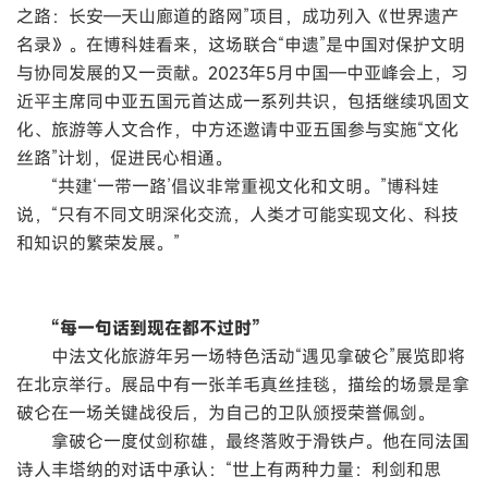
之路：长安—天山廊道的路网”项目，成功列入《世界遗产
名录》。在博科娃看来，这场联合“申遗”是中国对保护文明
与协同发展的又一贡献。2023年5月中国—中亚峰会上，习
近平主席同中亚五国元首达成一系列共识，包括继续巩固文
化、旅游等人文合作，中方还邀请中亚五国参与实施“文化
丝路”计划，促进民心相通。
“共建‘一带一路’倡议非常重视文化和文明。”博科娃
说，“只有不同文明深化交流，人类才可能实现文化、科技
和知识的繁荣发展。”
“每一句话到现在都不过时”
中法文化旅游年另一场特色活动“遇见拿破仑”展览即将
在北京举行。展品中有一张羊毛真丝挂毯，描绘的场景是拿
破仑在一场关键战役后，为自己的卫队颁授荣誉佩剑。
拿破仑一度仗剑称雄，最终落败于滑铁卢。他在同法国
诗人丰塔纳的对话中承认：“世上有两种力量：利剑和思