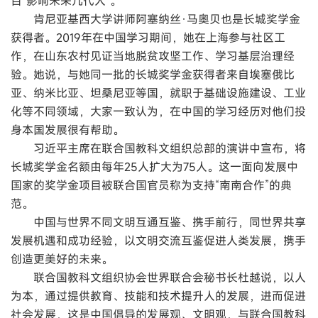
目“影响未来几代人”。
肯尼亚基西大学讲师阿塞纳丝·马奥贝也是长城奖学金
获得者。2019年在中国学习期间，她在上海参与社区工
作，在山东农村见证当地脱贫攻坚工作、学习基层治理经
验。她说，与她同一批的长城奖学金获得者来自埃塞俄比
亚、纳米比亚、坦桑尼亚等国，就职于基础设施建设、工业
化等不同领域，大家一致认为，在中国的学习经历对他们投
身本国发展很有帮助。
习近平主席在联合国教科文组织总部的演讲中宣布，将
长城奖学金名额由每年25人扩大为75人。这一面向发展中
国家的奖学金项目被联合国官员称为支持“南南合作”的典
范。
中国与世界不同文明互通互鉴、携手前行，同世界共享
发展机遇和成功经验，以文明交流互鉴促进人类发展，携手
创造更美好的未来。
联合国教科文组织协会世界联合会秘书长杜越说，以人
为本，通过提供教育、技能和技术提升人的发展，进而促进
社会发展，这是中国倡导的发展观、文明观，与联合国教科