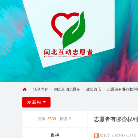
»
活动内容
›
闽北互动志愿者
›
政策咨讯
›
志愿者有哪些权利
闽
发新帖
北
互
志愿者有哪些权利
查看:
5539
|
回复:
0
动
论
财神
发表于 2023-12-13 09: