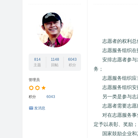
坛
/
闽
北
互
志愿者的权利总
动
志愿服务组织在
志
安排志愿者参与
814
1148
6043
主题
回帖
积分
愿
务；
者
志愿服务组织应
管理员
/
志愿服务组织安
闽
另一类是参与志
积分
6043
北
志愿者需要志愿
发消息
公
对在志愿服务事
益
定予以表彰、奖励；
网
国家鼓励企业和