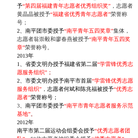
予
“第四届福建青年志愿者优秀组织奖”
，志愿者
黄晶晶被授予
“福建省优秀青年志愿者”
荣誉称
号；
2、南平团市委授予
“南平青年五四奖章”
集体，
志愿者翁崇毅和廖春燕被授予
“南平青年五四奖
章”
荣誉称号。
2013年
1、省委文明办授予福建省第二届
“学雷锋优秀志
愿服务组织”
；
2、市委文明办授予南平市首届
“学雷锋优秀志愿
服务组织”
，
志愿者何斌和陈兆福被授予
“优秀志
愿者”
荣誉称号；
3
、
南平团市委授予
“南平市青年志愿者服务示范
基地”
。
2012年
南平市第二届运动会组委会授予
“优秀志愿者团