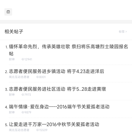
相关帖子
标签
缅怀革命先烈，传承英雄壮歌 祭扫将乐高塘烈士陵园报名
帖
财神
12941
志愿者便民服务进乡镇活动 将于4.23走进洋后
闽北互动志愿者
8001
志愿者便民服务进社区活动 将于5..28走进黄墩
财神
7973
端午情缘·爱在身边----2016端午节关爱孤老活动
财神
9879
让爱走进千万家—2016中秋节关爱孤老活动
闽北互动志愿者
15509