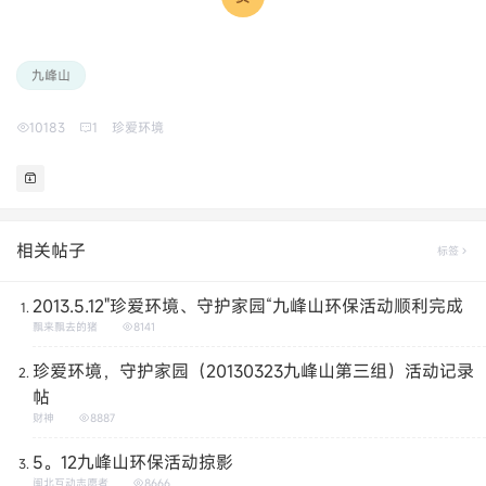
九峰山
10183
1
珍爱环境
相关帖子
标签
2013.5.12"珍爱环境、守护家园“九峰山环保活动顺利完成
飘来飘去的猪
8141
珍爱环境，守护家园（20130323九峰山第三组）活动记录
帖
财神
8887
5。12九峰山环保活动掠影
闽北互动志愿者
8666