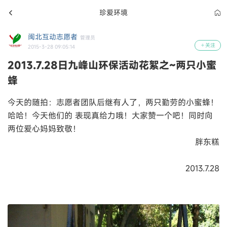
珍爱环境
闽北互动志愿者
管理员
关注
2015-3-28 09:05:14
2013.7.28日九峰山环保活动花絮之~两只小蜜
蜂
今天的随拍：志愿者团队后继有人了，两只勤劳的小蜜蜂！
哈哈！今天他们的 表现真给力哦！大家赞一个吧！同时向
两位爱心妈妈致敬！
胖东糕
2013.7.28