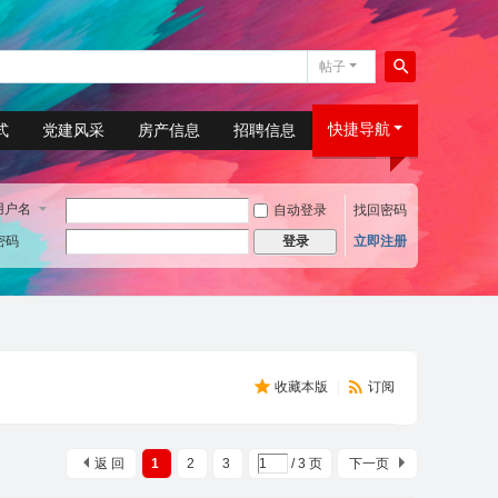
帖子
搜
索
快捷导航
式
党建风采
房产信息
招聘信息
用户名
自动登录
找回密码
密码
立即注册
登录
收藏本版
|
订阅
返 回
1
2
3
/ 3 页
下一页