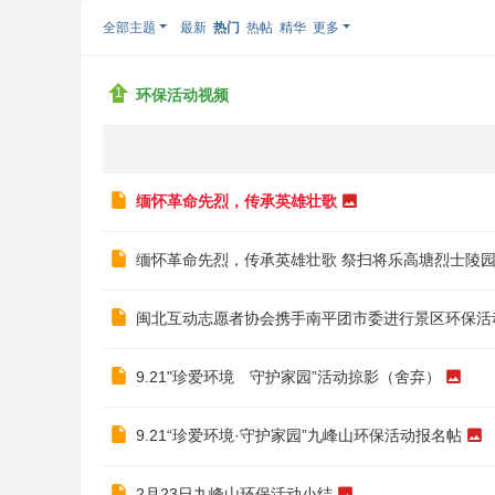
坛
全部主题
最新
热门
热帖
精华
更多
/
闽
环保活动视频
北
互
动
缅怀革命先烈，传承英雄壮歌
志
愿
缅怀革命先烈，传承英雄壮歌 祭扫将乐高塘烈士陵
者
/
闽北互动志愿者协会携手南平团市委进行景区环保活
闽
北
9.21"珍爱环境 守护家园”活动掠影（舍弃）
公
益
9.21“珍爱环境·守护家园”九峰山环保活动报名帖
网
2月23日九峰山环保活动小结