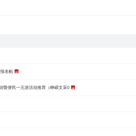
园报名帖
动暨便民一元游活动推荐（峥嵘文采0