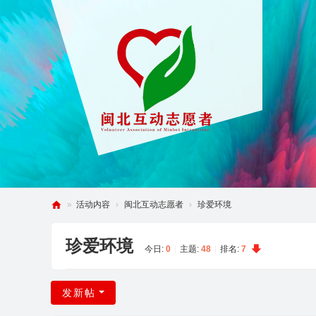
»
活动内容
›
闽北互动志愿者
›
珍爱环境
闽
珍爱环境
北
今日:
0
|
主题:
48
|
排名:
7
互
动
发新帖
论