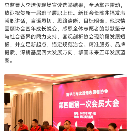
总监票人李培俊
现场宣读选举结果，全场掌声雷动，
热烈祝贺新一届班子履职上任。新任会长陈兆福发表
就职讲话，言语恳切、思路清晰、目标明确。他深情
回顾协会四年成长蜕变，感恩全体志愿者的默默坚守
与社会各界的鼎力支持，客观剖析协会现阶段发展短
板，并立足新起点，锚定规范治会、精准服务、品牌
提质、深耕基层四大发展方向，擘画未来五年发展蓝
图。