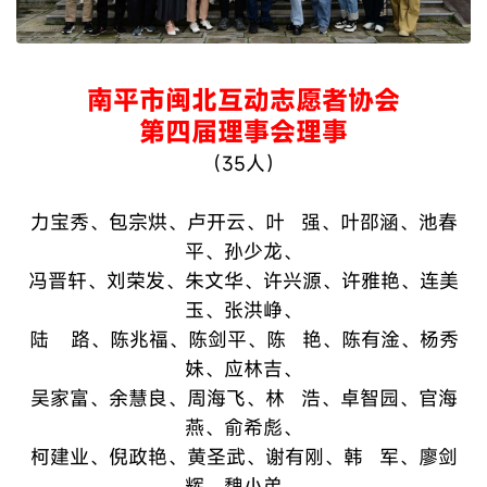
南平市闽北互动志愿者协会
第四届理事会
理事
（35人）
力宝秀、包宗烘、卢开云、叶 强、叶邵涵、池春
平、孙少龙、
冯晋轩、刘荣发、朱文华、许兴源、许雅艳、连美
玉、张洪峥、
陆 路、陈兆福、陈剑平、陈 艳、陈有淦、杨秀
妹、应林吉、
吴家富、余慧良、周海飞、林 浩、卓智园、官海
燕、俞希彪、
柯建业、倪政艳、黄圣武、谢有刚、韩 军、廖剑
辉、魏小弟。