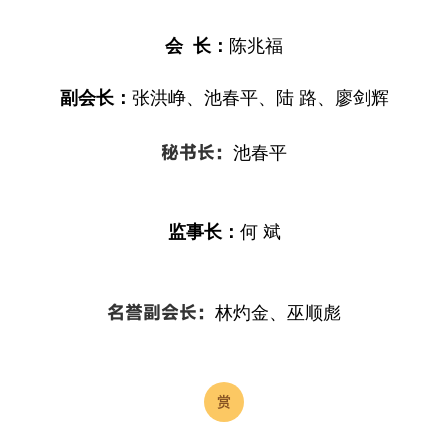
会
长：
陈兆福
副会长：
张洪峥、池春平、陆
路、廖剑辉
秘书长：
池春平
监事长：
何
斌
名誉副会长：
林灼金、巫顺彪