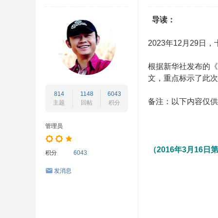
坛
导读
：
/
闽
2023年12月29
北
互
根据新华社发布的《
文，重点标示了此次
动
志
814
1148
6043
备注：以下内容仅供
主题
回帖
积分
愿
者
管理员
/
闽
（2016年3月1
积分
6043
北
发消息
公
益
网