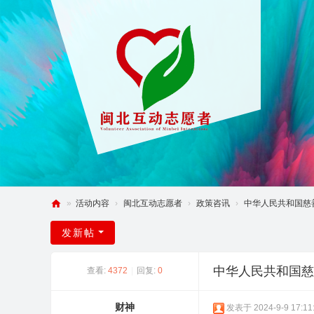
»
活动内容
›
闽北互动志愿者
›
政策咨讯
›
中华人民共和国慈善法
闽
发新帖
北
互
中华人民共和国慈
查看:
4372
|
回复:
0
动
论
财神
发表于 2024-9-9 17:11