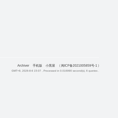
Archiver
|
手机版
|
小黑屋
|
(
闽ICP备2021005859号-1
)
GMT+8, 2026-8-6 15:07
, Processed in 0.016990 second(s), 6 queries .