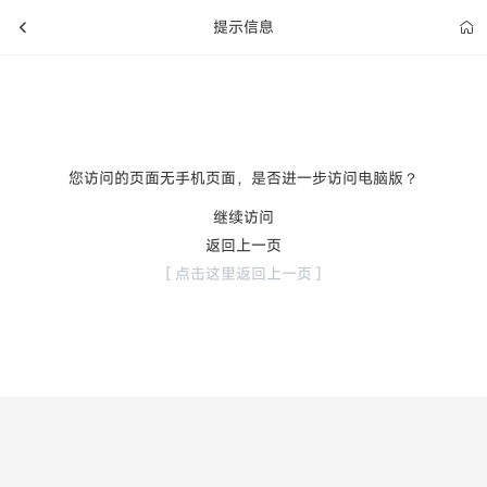
提示信息
您访问的页面无手机页面，是否进一步访问电脑版？
继续访问
返回上一页
[ 点击这里返回上一页 ]