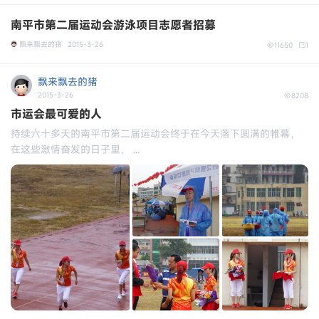
南平市第二届运动会游泳项目志愿者招募
飘来飘去的猪
2015-3-26
11650
1
飘来飘去的猪
2015-3-26
8208
市运会最可爱的人
持续六十多天的南平市第二届运动会终于在今天落下圆满的帷幕，
在这些激情奋发的日子里， ...